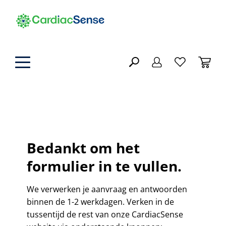
hoofdinhoud
Horloge
SLUITEN
Bedankt om het
FILTEREN
Accessoires
formulier in te vullen.
Oplader
NL
We verwerken je aanvraag en antwoorden
FR
ZOEKRESULTATEN
binnen de 1-2 werkdagen. Verken in de
Horlogebandje
tussentijd de rest van onze CardiacSense